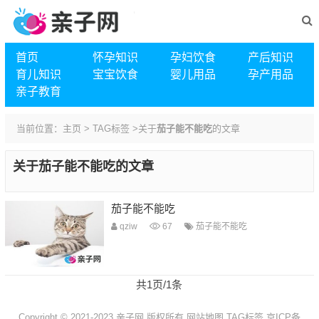
首页
怀孕知识
孕妇饮食
产后知识
育儿知识
宝宝饮食
婴儿用品
孕产用品
亲子教育
当前位置：
主页
>
TAG标签
>关于
茄子能不能吃
的文章
关于
茄子能不能吃
的文章
茄子能不能吃
qziw
67
茄子能不能吃
共1页/1条
Copyright © 2021-2023 亲子网 版权所有
网站地图
TAG标签
京ICP备