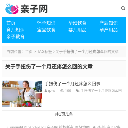
首页
怀孕知识
孕妇饮食
产后知识
育儿知识
宝宝饮食
婴儿用品
孕产用品
亲子教育
当前位置：
主页
>
TAG标签
>关于
手扭伤了一个月还疼怎么回
的文章
关于
手扭伤了一个月还疼怎么回
的文章
手扭伤了一个月还疼怎么回事
qziw
199
手扭伤了一个月还疼怎么回
共1页/1条
Copyright © 2021-2023 亲子网 版权所有
网站地图
TAG标签
京ICP备