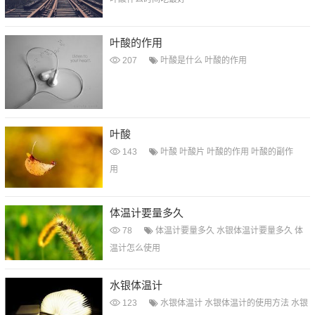
叶酸的作用
207
叶酸是什么
叶酸的作用
叶酸
143
叶酸
叶酸片
叶酸的作用
叶酸的副作
用
体温计要量多久
78
体温计要量多久
水银体温计要量多久
体
温计怎么使用
水银体温计
123
水银体温计
水银体温计的使用方法
水银