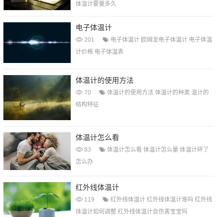
体温计要量多久
电子体温计
201
电子体温计
欧姆龙电子体温计
电子体温
计价格
电子体温表
体温计的使用方法
70
体温计的使用方法
体温计的种类
温计的
结构特征
体温计怎么看
83
体温计怎么看
体温计怎么量
体温计碎了
怎么办
红外线体温计
119
红外线体温计
红外线体温计准吗
红外线
体温计如何调整
红外线体温计会伤害宝宝吗