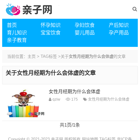
首页
怀孕知识
孕妇饮食
产后知识
育儿知识
宝宝饮食
婴儿用品
孕产用品
亲子教育
当前位置：
主页
>
TAG标签
>关于
女性月经期为什么会体虚
的文章
关于
女性月经期为什么会体虚
的文章
女性月经期为什么会体虚
qziw
175
女性月经期为什么会体虚
共1页/1条
Copyright © 2021-2023 亲子网 版权所有
网站地图
TAG标签
京ICP备