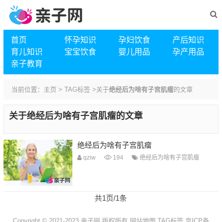
首页
怀孕知识
孕妇饮食
产后知识
育儿知识
宝宝饮食
婴儿用品
孕产用品
亲子教育
当前位置：
主页
>
TAG标签
>关于
绝经后为啥有子宫肌瘤
的文章
关于
绝经后为啥有子宫肌瘤
的文章
绝经后为啥有子宫肌瘤
qziw
194
绝经后为啥有子宫肌瘤
共1页/1条
Copyright © 2021-2023 亲子网 版权所有
网站地图
TAG标签
京ICP备