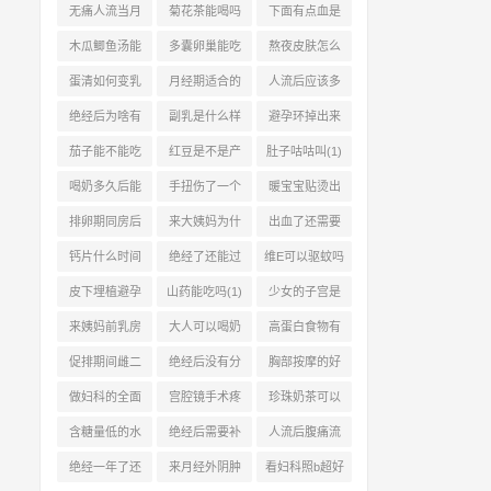
(1)
(1)
没来正常吗(1)
点痒怎么办(1)
无痛人流当月
菊花茶能喝吗
下面有点血是
同房会怀孕吗
(1)
不是怀孕了(2)
木瓜鲫鱼汤能
多囊卵巢能吃
熬夜皮肤怎么
(1)
丰胸吗(1)
蜂王浆吗(1)
恢复(2)
蛋清如何变乳
月经期适合的
人流后应该多
白(2)
水果有哪些(1)
喝红糖水吗(1)
绝经后为啥有
副乳是什么样
避孕环掉出来
子宫肌瘤(1)
的感觉(1)
了会怀孕吗(2)
茄子能不能吃
红豆是不是产
肚子咕咕叫(1)
(1)
气食物(1)
喝奶多久后能
手扭伤了一个
暖宝宝贴烫出
吃柿子(2)
月还疼怎么回
水泡怎么办(1)
排卵期同房后
来大姨妈为什
出血了还需要
(1)
吃避孕药有效
么会长痘痘(1)
做人流手术吗
钙片什么时间
绝经了还能过
维E可以驱蚊吗
(1)
(1)
吃最好(1)
夫妻生活吗(1)
(1)
皮下埋植避孕
山药能吃吗(1)
少女的子宫是
取时疼吗(1)
什么样子的(1)
来姨妈前乳房
大人可以喝奶
高蛋白食物有
胀正常吗(1)
粉吗(1)
哪些(1)
促排期间雌二
绝经后没有分
胸部按摩的好
醇下降怎么办
泌物正常吗(1)
处有哪些(1)
做妇科的全面
宫腔镜手术疼
珍珠奶茶可以
(2)
检查包括哪些
还是刮宫疼(2)
喝吗(1)
含糖量低的水
绝经后需要补
人流后腹痛流
(1)
果(2)
充雌激素吗(2)
血正常吗(2)
绝经一年了还
来月经外阴肿
看妇科照b超好