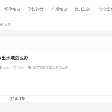
怀孕知识
孕妇饮食
产后知识
育儿知识
宝宝饮
办
的文章
烫出水泡怎么办
qziw
148
暖宝宝贴烫出水泡怎么办
共1页/1条