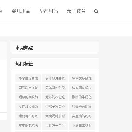
食
婴儿用品
孕产用品
亲子教育
本月热点
热门标签
怀孕后臭豆腐
更年期月经紊
宝宝大腿缝烂
能吃吗(1)
乱多久绝经(2)
怎么办(1)
同房后出血是
怎么避孕对身
妈妈网防骗提
怀孕了吗(1)
体没有伤害(2)
醒(2)
眼部的细纹如
龙虾能不能吃
刚挤的牛奶怎
何产生的(1)
(1)
么煮(1)
女性月经期为
切除子宫会不
检查子宫肌瘤
什么会体虚(1)
会加速衰老(1)
做什么b超(1)
烤鸭可不可以
大姨妈时多时
臭豆腐能吃吗
吃(1)
少是怎么回事
(0)
皮皮虾能吃吗
大姨妈一个月
下身白带多有