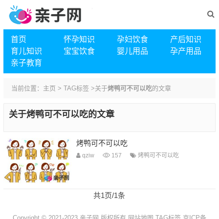
首页
怀孕知识
孕妇饮食
产后知识
育儿知识
宝宝饮食
婴儿用品
孕产用品
亲子教育
当前位置：
主页
>
TAG标签
>关于
烤鸭可不可以吃
的文章
关于
烤鸭可不可以吃
的文章
烤鸭可不可以吃
qziw
157
烤鸭可不可以吃
共1页/1条
Copyright © 2021-2023 亲子网 版权所有
网站地图
TAG标签
京ICP备