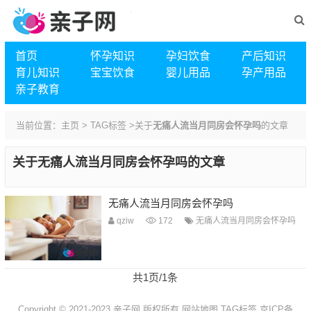
首页
怀孕知识
孕妇饮食
产后知识
育儿知识
宝宝饮食
婴儿用品
孕产用品
亲子教育
当前位置：
主页
>
TAG标签
>关于
无痛人流当月同房会怀孕吗
的文章
关于
无痛人流当月同房会怀孕吗
的文章
无痛人流当月同房会怀孕吗
qziw
172
无痛人流当月同房会怀孕吗
共1页/1条
Copyright © 2021-2023 亲子网 版权所有
网站地图
TAG标签
京ICP备