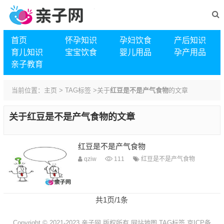
首页
怀孕知识
孕妇饮食
产后知识
育儿知识
宝宝饮食
婴儿用品
孕产用品
亲子教育
当前位置：
主页
>
TAG标签
>关于
红豆是不是产气食物
的文章
关于
红豆是不是产气食物
的文章
红豆是不是产气食物
qziw
111
红豆是不是产气食物
共1页/1条
Copyright © 2021-2023 亲子网 版权所有
网站地图
TAG标签
京ICP备