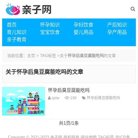
首页
怀孕知识
孕妇饮食
产后知识
育儿知识
宝宝饮食
婴儿用品
孕产用品
亲子教育
当前位置：
主页
>
TAG标签
>关于
怀孕后臭豆腐能吃吗
的文章
关于
怀孕后臭豆腐能吃吗
的文章
怀孕后臭豆腐能吃吗
qziw
190
怀孕后臭豆腐能吃吗
共1页/1条
Copyright © 2021-2023 亲子网 版权所有
网站地图
TAG标签
京ICP备