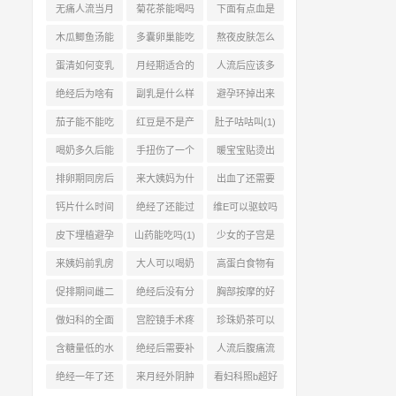
(1)
(1)
没来正常吗(1)
点痒怎么办(1)
无痛人流当月
菊花茶能喝吗
下面有点血是
同房会怀孕吗
(1)
不是怀孕了(2)
木瓜鲫鱼汤能
多囊卵巢能吃
熬夜皮肤怎么
(1)
丰胸吗(1)
蜂王浆吗(1)
恢复(2)
蛋清如何变乳
月经期适合的
人流后应该多
白(2)
水果有哪些(1)
喝红糖水吗(1)
绝经后为啥有
副乳是什么样
避孕环掉出来
子宫肌瘤(1)
的感觉(1)
了会怀孕吗(2)
茄子能不能吃
红豆是不是产
肚子咕咕叫(1)
(1)
气食物(1)
喝奶多久后能
手扭伤了一个
暖宝宝贴烫出
吃柿子(2)
月还疼怎么回
水泡怎么办(1)
排卵期同房后
来大姨妈为什
出血了还需要
(1)
吃避孕药有效
么会长痘痘(1)
做人流手术吗
钙片什么时间
绝经了还能过
维E可以驱蚊吗
(1)
(1)
吃最好(1)
夫妻生活吗(1)
(1)
皮下埋植避孕
山药能吃吗(1)
少女的子宫是
取时疼吗(1)
什么样子的(1)
来姨妈前乳房
大人可以喝奶
高蛋白食物有
胀正常吗(1)
粉吗(1)
哪些(1)
促排期间雌二
绝经后没有分
胸部按摩的好
醇下降怎么办
泌物正常吗(1)
处有哪些(1)
做妇科的全面
宫腔镜手术疼
珍珠奶茶可以
(2)
检查包括哪些
还是刮宫疼(2)
喝吗(1)
含糖量低的水
绝经后需要补
人流后腹痛流
(1)
果(2)
充雌激素吗(2)
血正常吗(2)
绝经一年了还
来月经外阴肿
看妇科照b超好