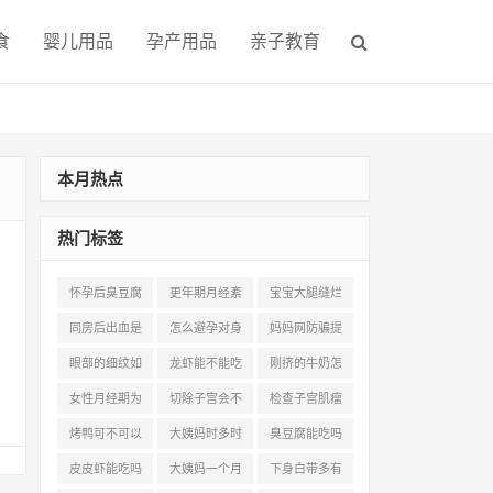
食
婴儿用品
孕产用品
亲子教育
本月热点
热门标签
怀孕后臭豆腐
更年期月经紊
宝宝大腿缝烂
能吃吗(1)
乱多久绝经(2)
怎么办(1)
同房后出血是
怎么避孕对身
妈妈网防骗提
怀孕了吗(1)
体没有伤害(2)
醒(2)
眼部的细纹如
龙虾能不能吃
刚挤的牛奶怎
何产生的(1)
(1)
么煮(1)
女性月经期为
切除子宫会不
检查子宫肌瘤
什么会体虚(1)
会加速衰老(1)
做什么b超(1)
烤鸭可不可以
大姨妈时多时
臭豆腐能吃吗
吃(1)
少是怎么回事
(0)
皮皮虾能吃吗
大姨妈一个月
下身白带多有