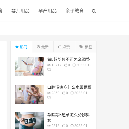
食
婴儿用品
孕产用品
亲子教育
热门
最新
点赞
标签
做b超胎位不正怎么调整
13717
0
2022-01-
02
口腔溃疡吃什么水果蔬菜
2869
0
2022-01-
09
孕晚期b超单怎么分辨男
女
2318
0
2022-01-