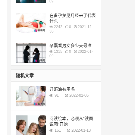
09
在备孕梦见月经来了代表
什么
2242
0
2021-12-
30
孕囊看男女多少天最准
1315
0
2022-01-
09
随机文章
妊娠油有用吗
91
2022-01-05
阅读绘本，必须从“读图
说图”开始
161
2022-01-13