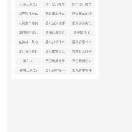
(1)
车(1)
儿童玩具(1)
国产婴儿推车
国产婴儿推车
的优缺点(1)
品牌(1)
国产婴儿推车
玩具童车什么
玩具童车的种
品牌哪个牌子
牌子好(2)
类和价格(1)
玩具童车如何
婴儿游泳池哪
婴儿游泳的设
(0)
选购(1)
种好(4)
备(1)
如何选购婴儿
奥迪动漫玩具
动漫玩具(1)
游泳设备(1)
(1)
巨神战击队动
婴儿背带什么
婴儿背带什么
漫玩具(1)
时候用(3)
样的好(2)
婴儿背带是什
婴儿推车怎么
推车什么牌子
么(2)
选(1)
好(1)
推车(1)
费雪玩具是什
费雪玩具怎么
么(1)
样(1)
费雪玩具(2)
婴儿背巾好不
婴儿背巾哪种
好(1)
好(1)