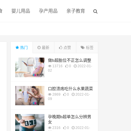
食
婴儿用品
孕产用品
亲子教育
热门
最新
点赞
标签
做b超胎位不正怎么调整
13716
0
2022-01-
02
口腔溃疡吃什么水果蔬菜
2869
0
2022-01-
09
孕晚期b超单怎么分辨男
女
2316
0
2022-01-