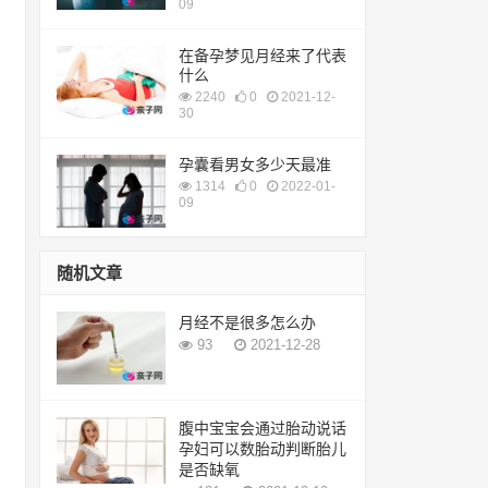
09
在备孕梦见月经来了代表
什么
2240
0
2021-12-
30
孕囊看男女多少天最准
1314
0
2022-01-
09
随机文章
月经不是很多怎么办
93
2021-12-28
腹中宝宝会通过胎动说话
孕妇可以数胎动判断胎儿
是否缺氧