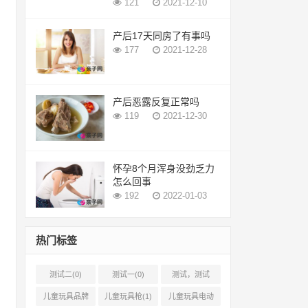
121
2021-12-10
产后17天同房了有事吗
177
2021-12-28
产后恶露反复正常吗
119
2021-12-30
怀孕8个月浑身没劲乏力
怎么回事
192
2022-01-03
热门标签
测试二(0)
测试一(0)
测试，测试
12(1)
儿童玩具品牌
儿童玩具枪(1)
儿童玩具电动