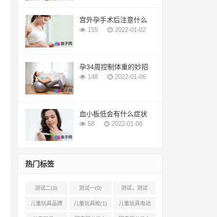
宫外孕手术后注意什么
155
2022-01-02
孕34周控制体重的妙招
148
2022-01-06
血小板低会有什么症状
58
2022-01-08
热门标签
测试二(0)
测试一(0)
测试，测试
12(0)
儿童玩具品牌
儿童玩具枪(1)
儿童玩具电动