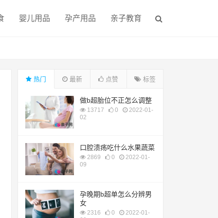
食
婴儿用品
孕产用品
亲子教育
热门
最新
点赞
标签
做b超胎位不正怎么调整
13717
0
2022-01-
02
口腔溃疡吃什么水果蔬菜
2869
0
2022-01-
09
孕晚期b超单怎么分辨男
女
2316
0
2022-01-