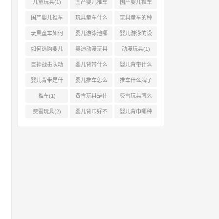
(1)
车(1)
儿童玩具(1)
国产婴儿推车
国产婴儿推车
的优缺点(1)
品牌(1)
国产婴儿推车
玩具童车什么
玩具童车的种
品牌哪个牌子
牌子好(2)
类和价格(1)
玩具童车如何
婴儿游泳池哪
婴儿游泳的设
(0)
选购(1)
种好(4)
备(1)
如何选购婴儿
奥迪动漫玩具
动漫玩具(1)
游泳设备(1)
(1)
巨神战击队动
婴儿背带什么
婴儿背带什么
漫玩具(1)
时候用(3)
样的好(2)
婴儿背带是什
婴儿推车怎么
推车什么牌子
么(2)
选(1)
好(1)
推车(1)
费雪玩具是什
费雪玩具怎么
么(1)
样(1)
费雪玩具(2)
婴儿背巾好不
婴儿背巾哪种
好(1)
好(1)