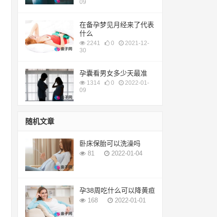
09
在备孕梦见月经来了代表
什么
2241
0
2021-12-
30
孕囊看男女多少天最准
1314
0
2022-01-
09
随机文章
卧床保胎可以洗澡吗
81
2022-01-04
孕38周吃什么可以降黄疸
168
2022-01-01