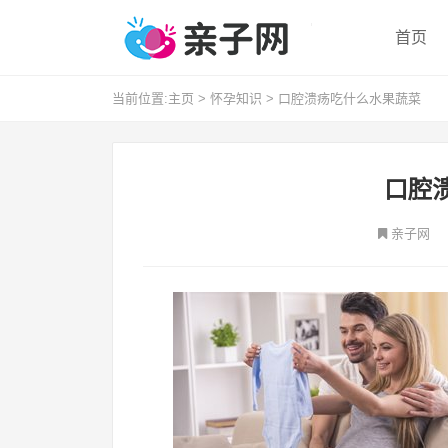
首页
当前位置:
主页
>
怀孕知识
>
口腔溃疡吃什么水果蔬菜
口腔
亲子网