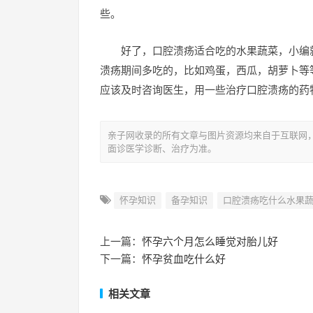
些。
好了，口腔溃疡适合吃的水果蔬菜，小编
溃疡期间多吃的，比如鸡蛋，西瓜，胡萝卜等
应该及时咨询医生，用一些治疗口腔溃疡的药
亲子网收录的所有文章与图片资源均来自于互联网
面诊医学诊断、治疗为准。
怀孕知识
备孕知识
口腔溃疡吃什么水果
上一篇：
怀孕六个月怎么睡觉对胎儿好
下一篇：
怀孕贫血吃什么好
相关文章