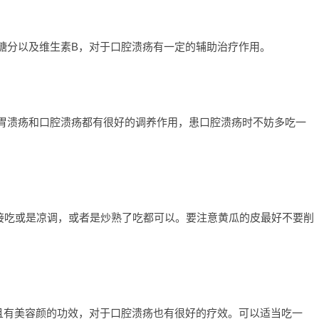
糖分以及维生素B，对于口腔溃疡有一定的辅助治疗作用。
胃溃疡和口腔溃疡都有很好的调养作用，患口腔溃疡时不妨多吃一
接吃或是凉调，或者是炒熟了吃都可以。要注意黄瓜的皮最好不要削
且有美容颜的功效，对于口腔溃疡也有很好的疗效。可以适当吃一